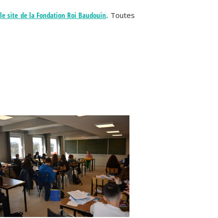
r
le site de la Fondation Roi Baudouin
.
Toutes