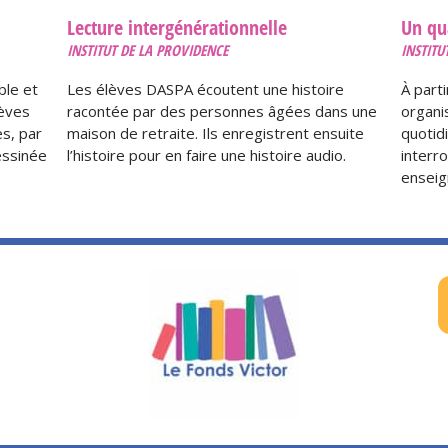
Lecture intergénérationnelle
Un qu
INSTITUT DE LA PROVIDENCE
INSTITU
ble et
Les élèves DASPA écoutent une histoire
À parti
lèves
racontée par des personnes âgées dans une
organi
s, par
maison de retraite. Ils enregistrent ensuite
quotid
essinée
l’histoire pour en faire une histoire audio.
interr
enseig