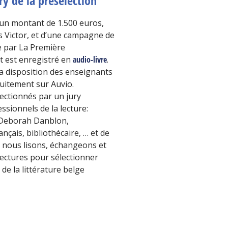
ury de la présélection
d’un montant de 1.500 euros,
ds Victor, et d’une campagne de
e par La Première
 est enregistré en
audio-livre
.
 la disposition des enseignants
tuitement sur Auvio.
lectionnés par u
n jury
ssionnels de la lecture:
re Deborah Danblon,
nçais, bibliothécaire, … et de
 nous lisons, échangeons et
ectures pour sélectionner
de la littérature belge