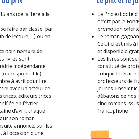
du prix
Le prix et le j
15 ans (de la 1ère à la
Le Prix est doté 
offert par le Fon
se faire par classe, par
promotion offert
b de lecture, …) ou en
Le roman gagnant
Celui-ci est mis à
 certain nombre de
et disponible gra
es livres sont
Les livres sont sé
rairie indépendante
constitué de profe
r (ou responsable)
critique littérai
bre à avril pour lire
professeurs de fra
tre avec un acteur de
jeunes. Ensemble,
·trices, éditeurs·trices,
débatons de nos l
anifiée en février.
cinq romans issus 
aine d’avril, chaque
francophone.
 pour son roman
nsuite annoncé, sur les
 à l’occasion d’une