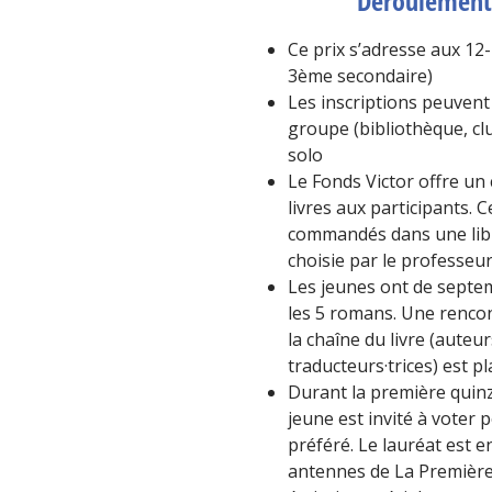
Déroulement 
Ce prix s’adresse aux 12-
3ème secondaire)
Les inscriptions peuvent 
groupe (bibliothèque, clu
solo
Le Fonds Victor offre un
livres aux participants. C
commandés dans une lib
choisie par le professeu
Les jeunes ont de septem
les 5 romans. Une rencon
la chaîne du livre (auteurs
traducteurs·trices) est pl
Durant la première quinz
jeune est invité à voter
préféré. Le lauréat est e
antennes de La Première,