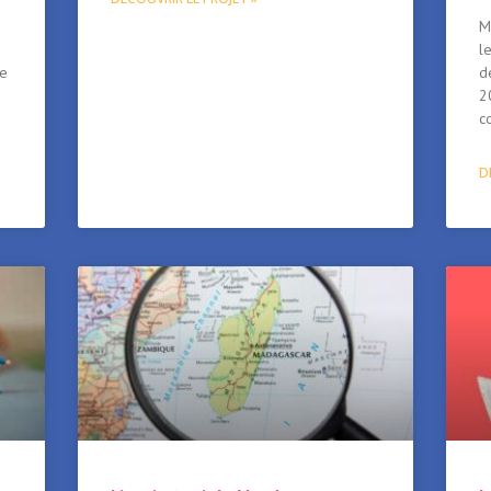
M
l
ée
d
2
c
D