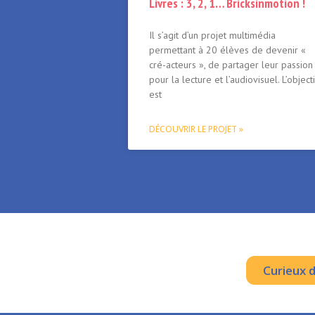
Livres : 3, 2, 1… Bricksinmotion !
Il s’agit d’un projet multimédia
permettant à 20 élèves de devenir «
cré-acteurs », de partager leur passion
pour la lecture et l’audiovisuel. L’objecti
est
DÉCOUVRIR LE PROJET »
Curieux 