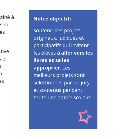
tiné à
Notre objectif:
es du
soutenir des projets
les
originaux, ludiques et
participatifs qui invitent
tive
les élèves à
aller vers les
ie,
livres et se les
s
approprier
. Les
n
meilleurs projets sont
es
sélectionnés par un jury
et soutenus pendant
toute une année scolaire.