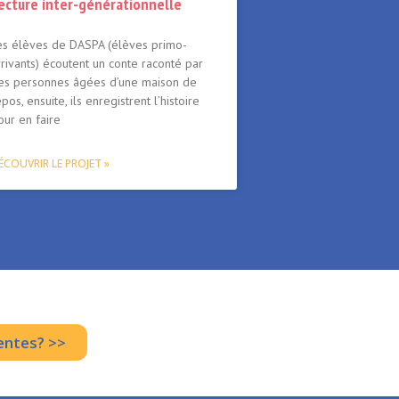
ecture inter-générationnelle
es élèves de DASPA (élèves primo-
rrivants) écoutent un conte raconté par
es personnes âgées d’une maison de
epos, ensuite, ils enregistrent l’histoire
our en faire
ÉCOUVRIR LE PROJET »
entes? >>