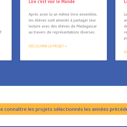
Lire c’est voir le Monde
L
Après avoir lu un même livre ensemble,
L
les élèves sont amenés à partager leur
a
lecture avec des élèves de Madagascar
d
f
au travers de représentations diverses
r
p
DÉCOUVRIR LE PROJET »
D
de connaître les projets sélectionnés les années précéd