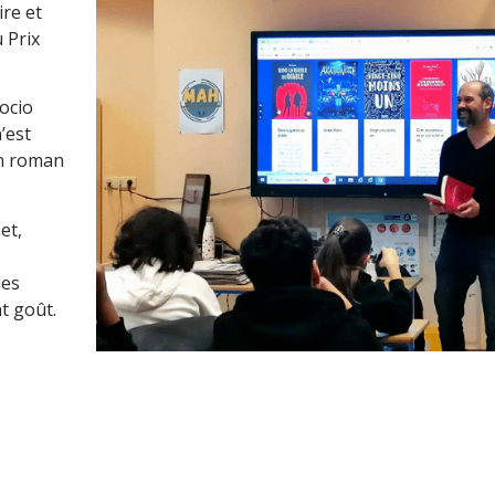
ire et
u Prix
socio
’est
un roman
et,
des
nt goût.