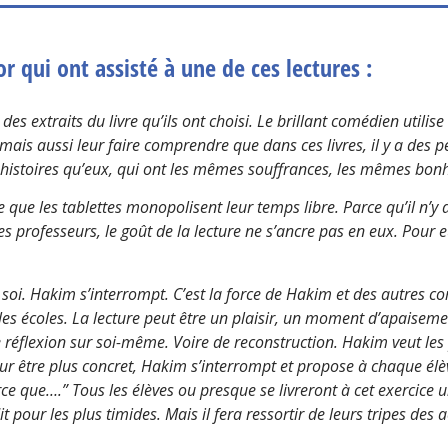
 qui ont assisté à une de ces lectures :
es extraits du livre qu’ils ont choisi. Le brillant comédien utilise
re mais aussi leur faire comprendre que dans ces livres, il y a des
histoires qu’eux, qui ont les mêmes souffrances, les mêmes bon
e que les tablettes monopolisent leur temps libre. Parce qu’il n’y 
es professeurs, le goût de la lecture ne s’ancre pas en eux. Pour e
 soi. Hakim s’interrompt. C’est la force de Hakim et des autres c
les écoles. La lecture peut être un plaisir, un moment d’apaiseme
éflexion sur soi-même. Voire de reconstruction. Hakim veut les p
pour être plus concret, Hakim s’interrompt
et propose à chaque élè
 parce que….” Tous les élèves ou presque se livreront à cet exercice
t pour les plus timides. Mais il fera ressortir de leurs tripes des a