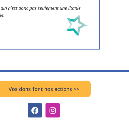
 main n’est donc pas seulement une litanie
ie.
Vos dons font nos actions >>