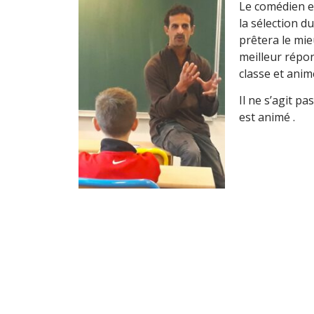
Le comédien et
la sélection du
prêtera le mieu
meilleur répon
classe et anim
Il ne s’agit p
est animé .