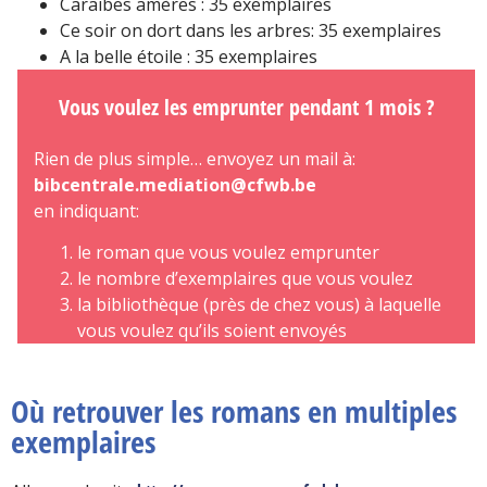
Caraïbes amères : 35 exemplaires
Ce soir on dort dans les arbres: 35 exemplaires
A la belle étoile : 35 exemplaires
Vous voulez les emprunter pendant 1 mois ?
Rien de plus simple… envoyez un mail à:
bibcentrale.mediation@cfwb.be
en indiquant:
le roman que vous voulez emprunter
le nombre d’exemplaires que vous voulez
la bibliothèque (près de chez vous) à laquelle
vous voulez qu’ils soient envoyés
Où retrouver les romans en multiples
exemplaires