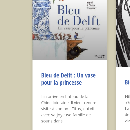
Bleu de Delft : Un vase
Bi
pour la princesse
Ni
Lin arrive en bateau de la
l?
Chine lointaine. Il vient rendre
La
visite à son ami Titus, qui vit
de
avec sa joyeuse famille de
vi
souris dans