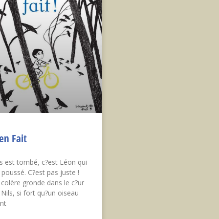
en Fait
ls est tombé, c?est Léon qui
a poussé. C?est pas juste !
 colère gronde dans le c?ur
 Nils, si fort qu?un oiseau
ent