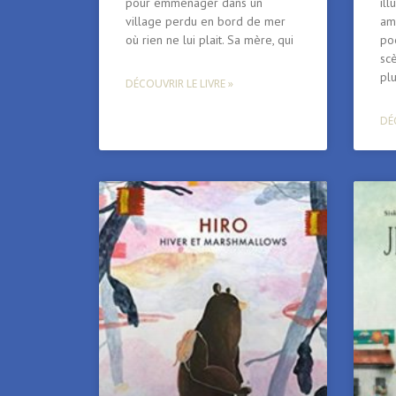
pour emménager dans un
ill
village perdu en bord de mer
am
où rien ne lui plait. Sa mère, qui
po
sc
plu
DÉCOUVRIR LE LIVRE »
DÉC