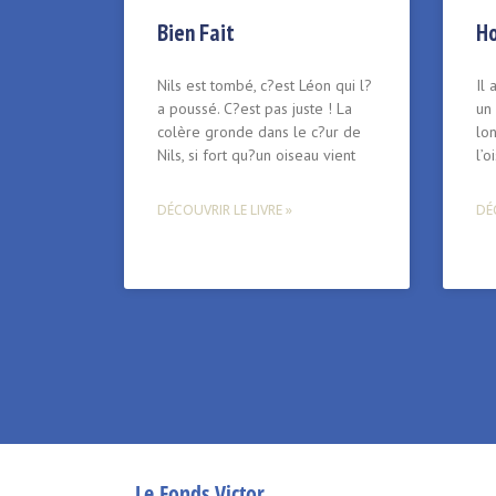
Bien Fait
Ho
Nils est tombé, c?est Léon qui l?
Il 
a poussé. C?est pas juste ! La
un 
colère gronde dans le c?ur de
lon
Nils, si fort qu?un oiseau vient
l’o
DÉCOUVRIR LE LIVRE »
DÉC
Le Fonds Victor