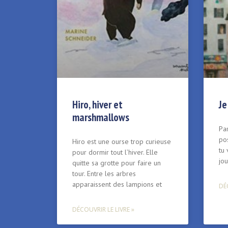
Hiro, hiver et
Je
marshmallows
Par
po
Hiro est une ourse trop curieuse
tu 
pour dormir tout l’hiver. Elle
jou
quitte sa grotte pour faire un
tour. Entre les arbres
apparaissent des lampions et
DÉC
DÉCOUVRIR LE LIVRE »