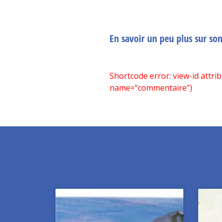
En savoir un peu plus sur so
Shortcode error: view-id attri
name="commentaire")