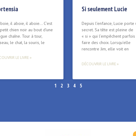
rtensia
Si seulement Lucie
aboie, il aboie, il aboie… C’est
Depuis l’enfance, Lucie porte
petit chien noir au bout d’une
secret. Sa tête est pleine de
gue chaîne. Tour à tour,
« si » qui l’empêchent parfois
iseau, le chat, la souris, le
faire des choix. Lorsqu’elle
rencontre Jim, elle voit en
OUVRIR LE LIVRE »
DÉCOUVRIR LE LIVRE »
1
2
3
4
5