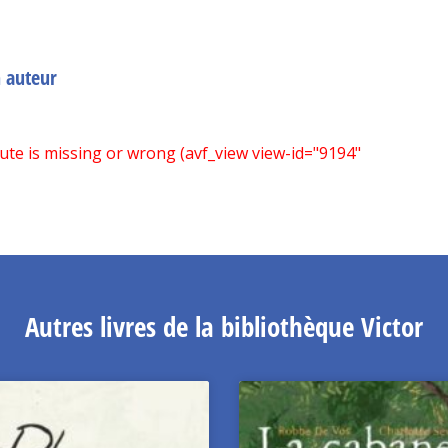
n auteur
bute is missing or wrong (avf_view view-id="9194"
Autres livres de la bibliothèque Victor