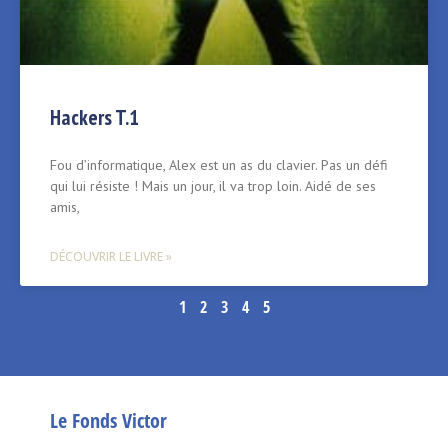
Hackers T.1
Fou d’informatique, Alex est un as du clavier. Pas un défi
qui lui résiste ! Mais un jour, il va trop loin. Aidé de ses
amis,
DÉCOUVRIR LE LIVRE »
1
2
3
4
5
Le Fonds Victor