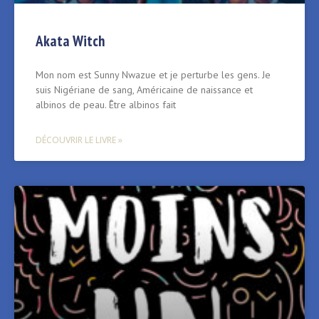
Akata Witch
Mon nom est Sunny Nwazue et je perturbe les gens. Je
suis Nigériane de sang, Américaine de naissance et
albinos de peau. Être albinos fait
DÉCOUVRIR LE LIVRE »