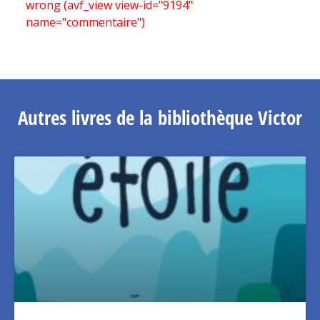
wrong (avf_view view-id="9194"
name="commentaire")
Autres livres de la bibliothèque Victor