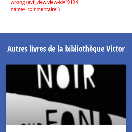
wrong (avf_view view-id="9194"
name="commentaire")
Autres livres de la bibliothèque Victor