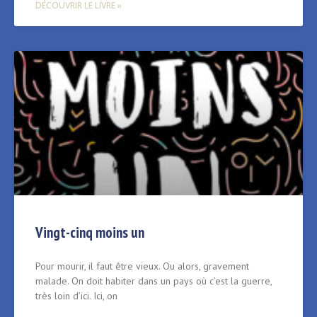
DÉCOUVRIR LE LIVRE »
Vingt-cinq moins un
Pour mourir, il faut être vieux. Ou alors, gravement
malade. On doit habiter dans un pays où c’est la guerre,
très loin d’ici. Ici, on