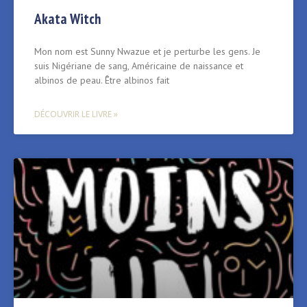
Akata Witch
Mon nom est Sunny Nwazue et je perturbe les gens. Je
suis Nigériane de sang, Américaine de naissance et
albinos de peau. Être albinos fait
DÉCOUVRIR LE LIVRE »