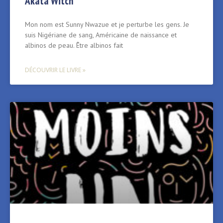
Akata Witch
Mon nom est Sunny Nwazue et je perturbe les gens. Je
suis Nigériane de sang, Américaine de naissance et
albinos de peau. Être albinos fait
DÉCOUVRIR LE LIVRE »