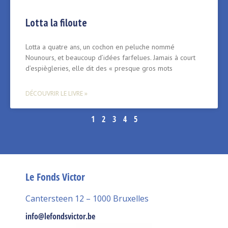
Lotta la filoute
Lotta a quatre ans, un cochon en peluche nommé
Nounours, et beaucoup d’idées farfelues. Jamais à court
d’espiègleries, elle dit des « presque gros mots
DÉCOUVRIR LE LIVRE »
1
2
3
4
5
Le Fonds Victor
Cantersteen 12 – 1000 Bruxelles
info@lefondsvictor.be