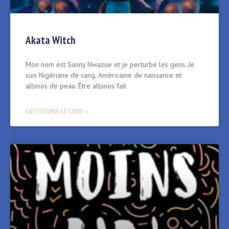
Akata Witch
Mon nom est Sunny Nwazue et je perturbe les gens. Je
suis Nigériane de sang, Américaine de naissance et
albinos de peau. Être albinos fait
DÉCOUVRIR LE LIVRE »