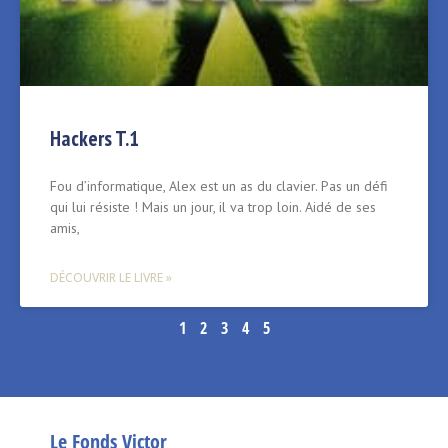
Hackers T.1
Fou d’informatique, Alex est un as du clavier. Pas un défi
qui lui résiste ! Mais un jour, il va trop loin. Aidé de ses
amis,
DÉCOUVRIR LE LIVRE »
1
2
3
4
5
Le Fonds Victor