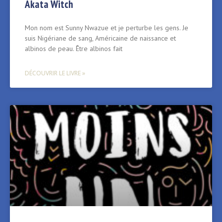
Akata Witch
Mon nom est Sunny Nwazue et je perturbe les gens. Je
suis Nigériane de sang, Américaine de naissance et
albinos de peau. Être albinos fait
DÉCOUVRIR LE LIVRE »