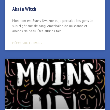
Akata Witch
Mon nom est Sunny Nwazue et je perturbe les gens. Je
suis Nigériane de sang, Américaine de naissance et
albinos de peau. Être albinos fait
DÉCOUVRIR LE LIVRE »