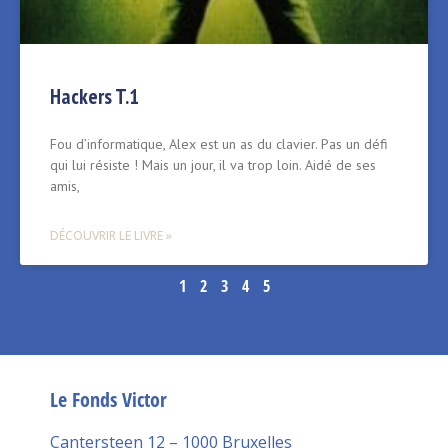
Hackers T.1
Fou d’informatique, Alex est un as du clavier. Pas un défi
qui lui résiste ! Mais un jour, il va trop loin. Aidé de ses
amis,
DÉCOUVRIR LE LIVRE »
1
2
3
4
5
Le Fonds Victor
Cantersteen 12 – 1000 Bruxelles