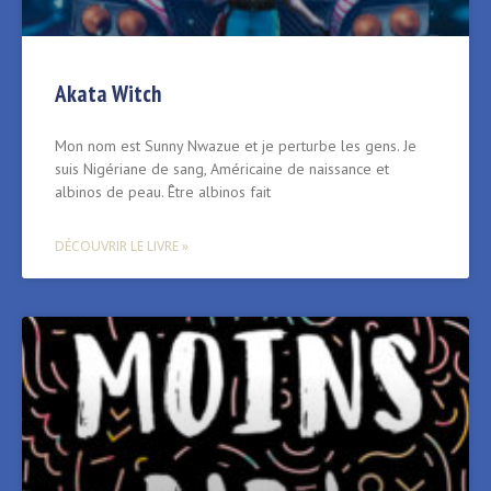
Akata Witch
Mon nom est Sunny Nwazue et je perturbe les gens. Je
suis Nigériane de sang, Américaine de naissance et
albinos de peau. Être albinos fait
DÉCOUVRIR LE LIVRE »