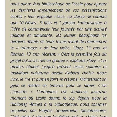
nous allons à la bibliothèque de l’école pour ajuster
les dernières imperfections de vos présentations
écrites » leur explique Leslie.
La classe ne compte
que 10 élèves : 9 filles et 1 garçon. Enthousiastes à
l’idée de commencer leur journée par une activité
ludique et amusante, les jeunes peaufinent les
derniers détails de leurs textes avant de commencer
le « tournage » de leur vidéo.
Flavy, 13 ans, et
Roman, 13 ans, récitent. « C’est la première fois du
projet qu’on se met en groupe », explique Flavy. « Les
ateliers étaient jusqu’à présent assez solitaire et
individuel puisqu’on devait d’abord choisir notre
livre, le lire et puis en faire le résumé. Maintenant on
peut se mettre en binôme pour se filmer. C’est
chouette. »
L’ambiance est studieuse jusqu’au
moment où Leslie donne le top départ pour la
Biblionef.
Arrivés à la bibliothèque, nous sommes
accueillis par Virginie Gouverneur, bibliothécaire.
C’est grâce à elle que les élèves ont pu choisir leur