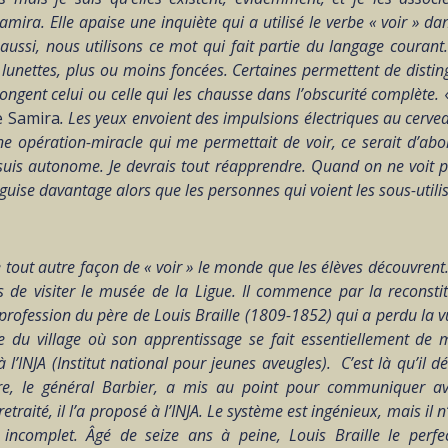
ira. Elle apaise une inquiète qui a utilisé le verbe « voir » da
ussi, nous utilisons ce mot qui fait partie du langage courant. 
e lunettes, plus ou moins foncées. Certaines permettent de disti
ongent celui ou celle qui les chausse dans l’obscurité complète.
e Samira
. Les yeux envoient des impulsions électriques au cerveau
une opération-miracle qui me permettait de voir, ce serait d’a
 suis autonome. Je devrais tout réapprendre.
Quand on ne voit p
iguise davantage alors que les personnes qui voient
les sous-utili
 tout autre façon de « voir » le monde que les élèves découvrent
s de visiter le musée de la Ligue. Il commence par la reconstit
la profession du père de Louis Braille (1809-1852) qui a perdu la 
ole du village où son apprentissage se fait essentiellement de m
 l’INJA (Institut national pour jeunes aveugles). C’est là qu’il 
ire, le général Barbier, a mis au point pour communiquer a
retraité, il l’a proposé à l’INJA. Le système est ingénieux, mais il
 incomplet. Âgé de seize ans à peine, Louis Braille le perfec