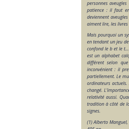
personnes aveugles 
patience : il faut 
deviennent aveugles
aiment lire, les livre
Mais pourquoi un sys
en tendant un jeu de l
confond le b et le t
est un alphabet calq
différent selon qu
inconvénient : il p
partiellement. Le mu
ordinateurs actuels.
changé. L’importance
relativité aussi. Qua
tradition à côté de l
signes.
(1) Alberto Manguel, 
405 pp.