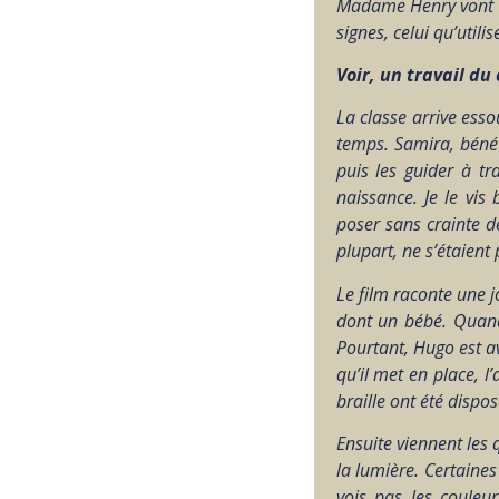
Madame Henry vont s’
signes, celui qu’util
Voir, un travail du
La classe arrive esso
temps. Samira, bénévo
puis les guider à tr
naissance. Je le vis
poser sans crainte de
plupart, ne s’étaient
Le film raconte une j
dont un bébé. Quand 
Pourtant, Hugo est av
qu’il met en place, l
braille ont été dispo
Ensuite viennent les 
la lumière. Certaines
vois pas les couleur