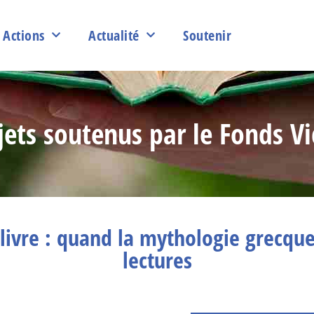
Actions
Actualité
Soutenir
jets soutenus par le Fonds Vi
 livre : quand la mythologie grecque
lectures