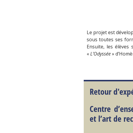
Le projet est développ
sous toutes ses form
Ensuite, les élèves
«
L’Odyssée
» d’Homère
Retour d'exp
Centre d’en
et l’art de re