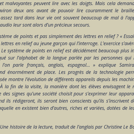
et malvoyantes peuvent lire avec les doigts. Mais cela deman
environ deux ans avant de pouvoir lire couramment le braill
 assez tard dans leur vie ont souvent beaucoup de mal à l’ap
s audio leur sont alors d’un précieux secours.
tème de points et pas simplement des lettres en relief ? « Essa
ettres en relief au jeune garçon qui l’interroge. L’exercice s’avèr
… Le système de points en relief est décidément beaucoup plus in
ué sur l’alphabet de la langue parlée par les personnes qui l’u
e l’on parle français, anglais, espagnol… » explique Samira
rend énormément de place. Les progrès de la technologie per
sée montre l’évolution de différents appareils depuis les machin
 À la fin de la visite, la manière dont les élèves envisagent le 
 des signes qu’une société choisit pour s’exprimer leur appara
nd ils rédigeront, ils seront bien conscients qu’ils s’inscrivent
aquelle en existent bien d’autres, riches et variées, dotées de 
Une histoire de la lecture, traduit de l’anglais par Christine Le 