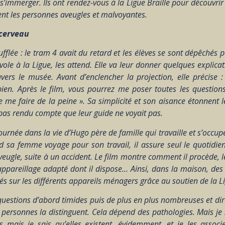
immerger. Ils ont rendez-vous à la Ligue Braille pour découvri
isent les personnes aveugles et malvoyantes.
 cerveau
ufflée : le tram 4 avait du retard et les élèves se sont dépêchés 
le à la Ligue, les attend. Elle va leur donner quelques explicat
avers le musée. Avant d’enclencher la projection, elle précise :
 bien. Après le film, vous pourrez me poser toutes les questio
 me faire de la peine ». Sa simplicité et son aisance étonnent l
 pas rendu compte que leur guide ne voyait pas.
ournée dans la vie d’Hugo père de famille qui travaille et s’occupe
sa femme voyage pour son travail, il assure seul le quotidien 
eugle, suite à un accident. Le film montre comment il procède, le
’appareillage adapté dont il dispose… Ainsi, dans la maison, des 
sés sur les différents appareils ménagers grâce au soutien de la Li
questions d’abord timides puis de plus en plus nombreuses et dire
 personnes la distinguent. Cela dépend des pathologies. Mais je 
s mais je sais qu’elles existent, évidemment, et je les assoc