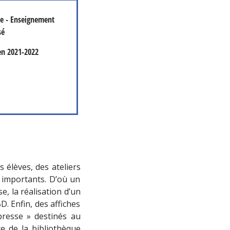
me - Enseignement
sé
en
2021-2022
 élèves, des ateliers
t importants. D’où un
, la réalisation d’un
. Enfin, des affiches
presse » destinés au
e de la bibliothèque