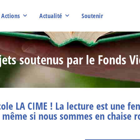
Actions
Actualité
Soutenir
jets soutenus par le Fonds Vi
école LA CIME ! La lecture est une fe
 même si nous sommes en chaise r