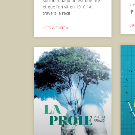
surtout quand on est une fille
cr
et que l’on vit en 1910 ! À
qu
travers le récit
LIR
LIRE LA SUITE »