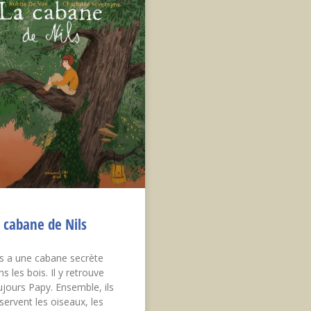
 cabane de Nils
ls a une cabane secrète
s les bois. Il y retrouve
ujours Papy. Ensemble, ils
servent les oiseaux, les