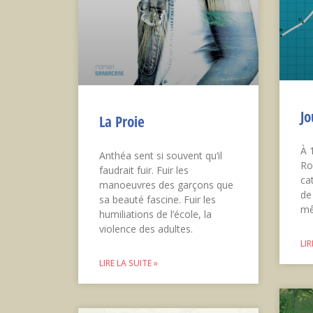
Jo
La Proie
À 
Anthéa sent si souvent qu’il
Ro
faudrait fuir. Fuir les
ca
manoeuvres des garçons que
de
sa beauté fascine. Fuir les
mê
humiliations de l’école, la
violence des adultes.
LIR
LIRE LA SUITE »