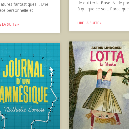
de quitter la Base. Ni de par
éatures fantastiques… Une
à qui que ce soit. Parce que
ête personnelle et
LIRE LA SUITE »
E LA SUITE »