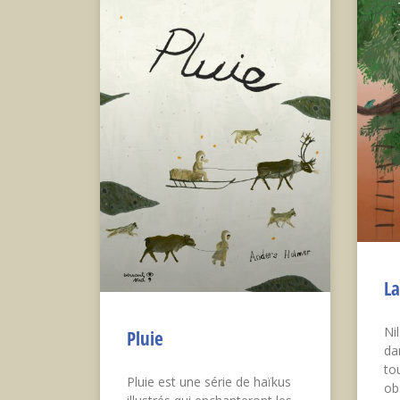
La
Ni
Pluie
dan
to
Pluie est une série de haïkus
ob