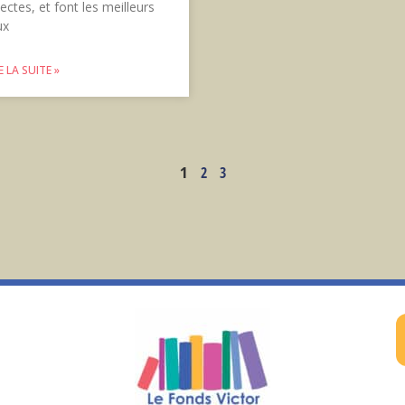
ectes, et font les meilleurs
ux
E LA SUITE »
1
2
3