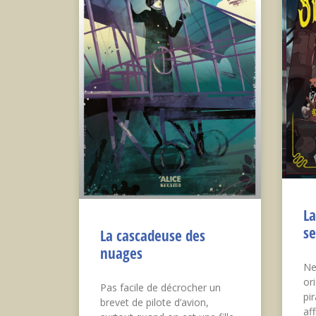
La
se
La cascadeuse des
nuages
Ne
or
Pas facile de décrocher un
pi
brevet de pilote d’avion,
af