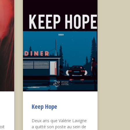
Keep Hope
Deux ans que Valérie Lavigne
oit
a quitté son poste au sein de