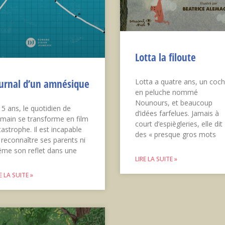
Lotta la filoute
urnal d’un amnésique
Lotta a quatre ans, un coc
en peluche nommé
Nounours, et beaucoup
15 ans, le quotidien de
d’idées farfelues. Jamais à
main se transforme en film
court d’espiègleries, elle dit
tastrophe. Il est incapable
des « presque gros mots
 reconnaître ses parents ni
me son reflet dans une
LIRE LA SUITE »
E LA SUITE »