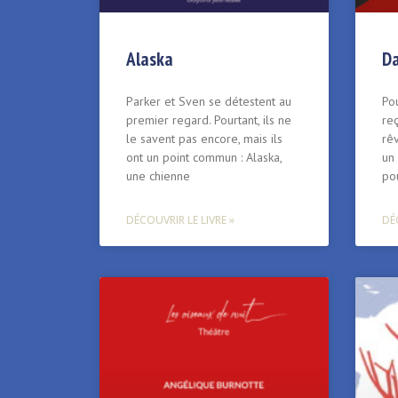
Alaska
Da
Parker et Sven se détestent au
Po
premier regard. Pourtant, ils ne
reç
le savent pas encore, mais ils
rêv
ont un point commun : Alaska,
un 
une chienne
po
DÉCOUVRIR LE LIVRE »
DÉC