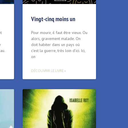
Vingt-cinq moins un
t
Pour mourir, il faut être vieux. Ou
alors, gravement malade. On
e
doit habiter dans un pays où
au.
c’est la guerre, très loin d’ici. Ici,
on
DÉCOUVRIR LE LIVRE »