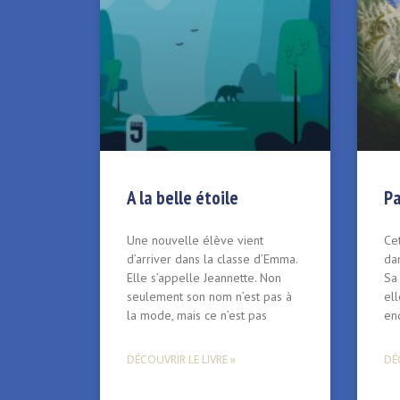
A la belle étoile
Pa
Une nouvelle élève vient
Cet
d’arriver dans la classe d’Emma.
dan
Elle s’appelle Jeannette. Non
Sa
seulement son nom n’est pas à
ell
la mode, mais ce n’est pas
en
DÉCOUVRIR LE LIVRE »
DÉC