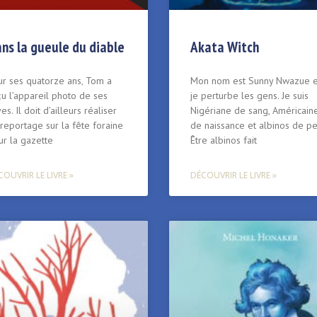
ns la gueule du diable
Akata Witch
ur ses quatorze ans‚ Tom a
Mon nom est Sunny Nwazue e
u l’appareil photo de ses
je perturbe les gens. Je suis
es. Il doit d’ailleurs réaliser
Nigériane de sang, Américain
reportage sur la fête foraine
de naissance et albinos de pe
ur la gazette
Être albinos fait
OUVRIR LE LIVRE »
DÉCOUVRIR LE LIVRE »