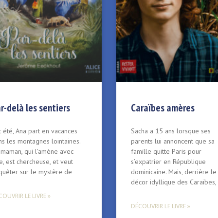
r-delà les sentiers
Caraïbes amères
 été, Ana part en vacances
Sacha a 15 ans lorsque ses
s les montagnes lointaines.
parents lui annoncent que sa
 maman, qui l’amène avec
famille quitte Paris pour
e, est chercheuse, et veut
s’expatrier en République
quêter sur le mystère de
dominicaine. Mais, derrière le
décor idyllique des Caraïbes, 
OUVRIR LE LIVRE »
DÉCOUVRIR LE LIVRE »