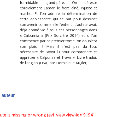
formidable grand-père. On déteste
cordialement Lamar, le frère aîné, injuste et
macho. Et l’on admire la détermination de
cette adolescente qui se bat pour dessiner
son avenir comme elle l’entend. L’auteur avait
déjà donné vie à tous ces personnages dans
« Calpurnia » (Prix Sorcière 2014) et si l’on
commence par ce premier tome, on doublera
son plaisir ! Mais il n’est pas du tout
nécessaire de l’avoir lu pour comprendre et
apprécier « Calpurnia et Travis ». Livre traduit
de l’anglais (USA) par Dominique Kugler,
n auteur
bute is missing or wrong (avf_view view-id="9194"