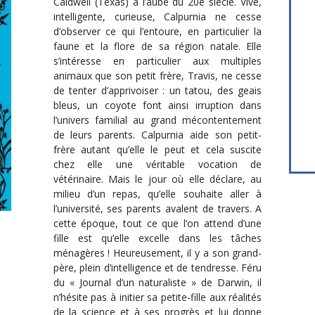
Caldwell (Texas) à l’aube du 20e siècle. Vive,
intelligente, curieuse, Calpurnia ne cesse
d’observer ce qui l’entoure, en particulier la
faune et la flore de sa région natale. Elle
s’intéresse en particulier aux multiples
animaux que son petit frère, Travis, ne cesse
de tenter d’apprivoiser : un tatou, des geais
bleus, un coyote font ainsi irruption dans
l’univers familial au grand mécontentement
de leurs parents. Calpurnia aide son petit-
frère autant qu’elle le peut et cela suscite
chez elle une véritable vocation de
vétérinaire. Mais le jour où elle déclare, au
milieu d’un repas, qu’elle souhaite aller à
l’université, ses parents avalent de travers. A
cette époque, tout ce que l’on attend d’une
fille est qu’elle excelle dans les tâches
ménagères ! Heureusement, il y a son grand-
père, plein d’intelligence et de tendresse. Féru
du « Journal d’un naturaliste » de Darwin, il
n’hésite pas à initier sa petite-fille aux réalités
de la science et à ses progrès et lui donne