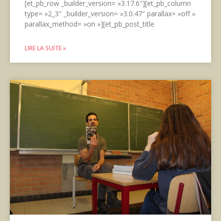
[et_pb_row _builder_version= »3.17.6″][et_pb_column
type= »2_3″ _builder_version= »3.0.47″ parallax= »off »
parallax_method= »on »][et_pb_post_title
LIRE LA SUITE »