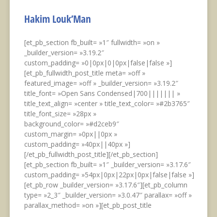
Hakim Louk’Man
[et_pb_section fb_built= »1″ fullwidth= »on »
_builder_version= »3.19.2″
custom_padding= »0|0px|0|0px|false|false »]
[et_pb_fullwidth_post_title meta= »off »
featured_image= »off » _builder_version= »3.19.2″
title_font= »Open Sans Condensed|700||||||| »
title_text_align= »center » title_text_color= »#2b3765″
title_font_size= »28px »
background_color= »#d2ceb9″
custom_margin= »0px||0px »
custom_padding= »40px||40px »]
[/et_pb_fullwidth_post_title][/et_pb_section]
[et_pb_section fb_built= »1″ _builder_version= »3.17.6″
custom_padding= »54px|0px|22px|0px|false|false »]
[et_pb_row _builder_version= »3.17.6″][et_pb_column
type= »2_3″ _builder_version= »3.0.47″ parallax= »off »
parallax_method= »on »][et_pb_post_title