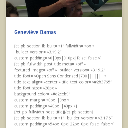
Geneviève Damas
[et_pb_section fb_built= »1″ fullwidth= »on »
_builder_version= »3.19.2″
custom_padding= »0|0px|0|0px|false|false »]
[et_pb_fullwidth_post_title meta= »off »
featured_image= »off » _builder_version= »3.19.2″
title_font= »Open Sans Condensed|700||||||| »
title_text_align= »center » title_text_color= »#2b3765″
title_font_size= »28px »
background_color= »#d2ceb9″
custom_margin= »0px||0px »
custom_padding= »40px||40px »]
[/et_pb_fullwidth_post_title][/et_pb_section]
[et_pb_section fb_built= »1″ _builder_version= »3.17.6″
custom_padding= »54px|0px|22px|0px|false|false »]