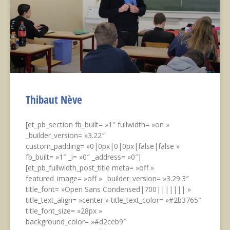
Thibaut Nève
[et_pb_section fb_built= »1″ fullwidth= »on »
_builder_version= »3.22″
custom_padding= »0|0px|0|0px|false|false »
fb_built= »1″ _i= »0″ _address= »0″]
[et_pb_fullwidth_post_title meta= »off »
featured_image= »off » _builder_version= »3.29.3″
title_font= »Open Sans Condensed|700||||||| »
title_text_align= »center » title_text_color= »#2b3765″
title_font_size= »28px »
background_color= »#d2ceb9″