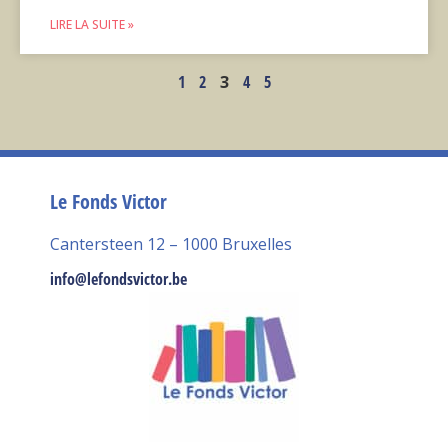
LIRE LA SUITE »
1
2
3
4
5
Le Fonds Victor
Cantersteen 12 – 1000 Bruxelles
info@lefondsvictor.be