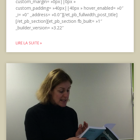
custom_margin= »0px||0px »
custom_padding= »40px||40px » hover_enabled= »0″
_i= »0″ _address= »0.0″][/et_pb_fullwidth_post_title]
[/et_pb_section][et_pb_section fb_built= »1″
_builder_version= »3.22″
LIRE LA SUITE »