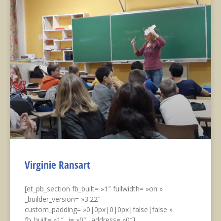
Virginie Ransart
[et_pb_section fb_built= »1″ fullwidth= »on »
_builder_version= »3.22″
custom_padding= »0|0px|0|0px|false|false »
fb_built= »1″ _i= »0″ _address= »0″]