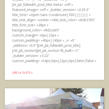
[et_pb_fullwidth_post_title meta= »off »
featured_image= »off » _builder_version= »3.29.3″
title_font= »Open Sans Condensed|700||||||| »
title_text_align= »center » title_text_color= »#2b3765″
title_font_size= »28px »
background_color= »#d2ceb9″
custom_margin= »0px||0px »
custom_padding= »40px||40px » _i= »0″
_address= »0.0″][/et_pb_fullwidth_post_title]
[/et_pb_section][et_pb_section fb_built= »1″
_builder_version= »3.22″
custom_padding= »54px|0px|22px|0px|false|false »
LIRE LA SUITE »