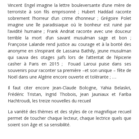
Vincent Engel imagine la lettre bouleversante d’une mère de
terroriste à son fils emprisonné ; Hubert Haddad raconte
sobrement l’horreur d’un crime d’honneur ; Grégoire Polet
imagine une île paradisiaque où le bonheur est ruiné par
l’avidité humaine ; Frank Andriat raconte avec une douceur
terrible la mort d’un savant musulman sage et bon ;
Françoise Lalande rend justice au courage et à la bonté des
anonyme en s’inspirant de Lassana Bathily, jeune musulman
qui sauva des otages juifs lors de l’attentat de l’épicerie
casher à Paris en 2015 ; Fouad Laroui puise dans ses
souvenirs pour raconter sa première –et son unique – fête de
Noël dans une Algérie encore ouverte et tolérante ; ….
Il faut citer encore Jean-Claude Bologne, Yahia Belaskri,
Frédéric Tristan, Ingrid Thobois, Jean Jauniaux et Fariba
Hachtroudi, les treize nouvelles du recueil
La variété des thèmes et des styles de ce magnifique recueil
permet de toucher chaque lecteur, chaque lectrice quels que
soient son âge et sa sensibilité.