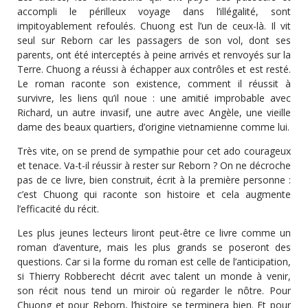
accompli le périlleux voyage dans l’illégalité, sont
impitoyablement refoulés. Chuong est l’un de ceux-là. Il vit
seul sur Reborn car les passagers de son vol, dont ses
parents, ont été interceptés à peine arrivés et renvoyés sur la
Terre. Chuong a réussi à échapper aux contrôles et est resté.
Le roman raconte son existence, comment il réussit à
survivre, les liens qu’il noue : une amitié improbable avec
Richard, un autre invasif, une autre avec Angèle, une vieille
dame des beaux quartiers, d’origine vietnamienne comme lui.
Très vite, on se prend de sympathie pour cet ado courageux
et tenace. Va-t-il réussir à rester sur Reborn ? On ne décroche
pas de ce livre, bien construit, écrit à la première personne :
c’est Chuong qui raconte son histoire et cela augmente
l’efficacité du récit.
Les plus jeunes lecteurs liront peut-être ce livre comme un
roman d’aventure, mais les plus grands se poseront des
questions. Car si la forme du roman est celle de l’anticipation,
si Thierry Robberecht décrit avec talent un monde à venir,
son récit nous tend un miroir où regarder le nôtre. Pour
Chuong et pour Reborn, l’histoire se terminera bien. Et pour