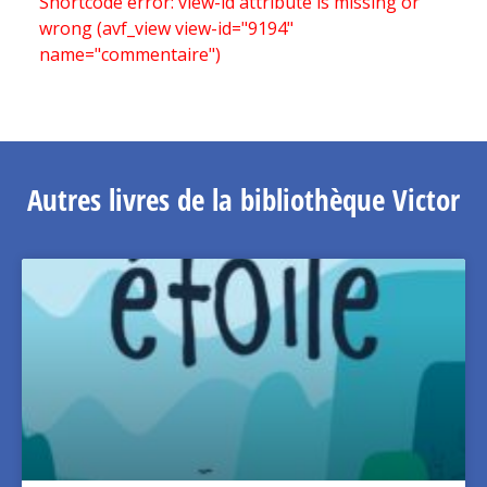
Shortcode error: view-id attribute is missing or
wrong (avf_view view-id="9194"
name="commentaire")
Autres livres de la bibliothèque Victor