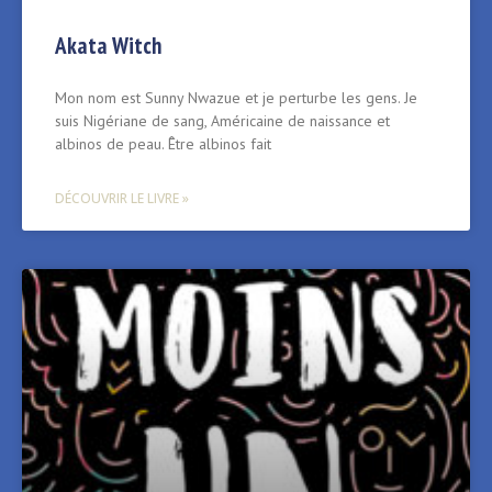
Akata Witch
Mon nom est Sunny Nwazue et je perturbe les gens. Je
suis Nigériane de sang, Américaine de naissance et
albinos de peau. Être albinos fait
DÉCOUVRIR LE LIVRE »