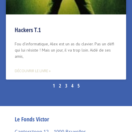
Hackers T.1
Fou d’informatique, Alex est un as du clavier. Pas un défi
qui lui résiste ! Mais un jour, il va trop loin. Aidé de ses
amis,
DÉCOUVRIR LE LIVRE »
1
2
3
4
5
Le Fonds Victor
Cantersteen 12 – 1000 Bruxelles