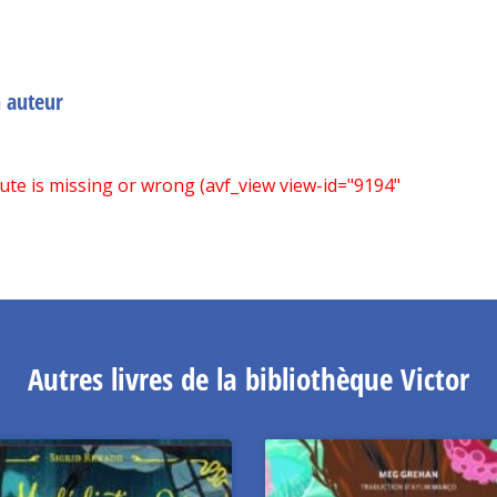
n auteur
bute is missing or wrong (avf_view view-id="9194"
Autres livres de la bibliothèque Victor