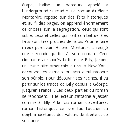
étape, balise un parcours appelé «
l’Underground railroad ». Le roman d’Hélène
Montardre repose sur des faits historiques
et, au fil des pages, on apprend énormément
de choses sur la ségrégation, ceux qui l’ont
subie, ceux et celles qui l’ont combattue. Ces
faits sont très proches de nous. Pour le faire
mieux percevoir, Hélène Montardre a rédigé
une seconde partie à son roman. Cent
cinquante ans après la fuite de Billy, Jasper,
un jeune afro-américain qui vit à New York,
découvre les carnets où son aïeul raconte
son périple. Pour découvrir ses racines, il va
partir sur les traces de Billy depuis la Géorgie
jusqu’en France… Les deux parties du roman
se répondent. Et le lecteur s’attache à Jasper
comme à Billy. A la fois roman d’aventures,
roman historique, ce livre fait toucher du
doigt l’importance des valeurs de liberté et de
solidarité.