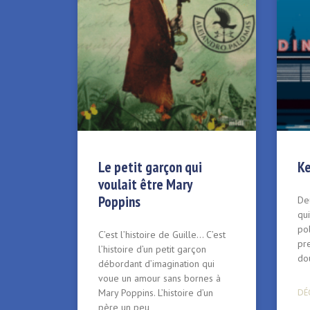
Le petit garçon qui
K
voulait être Mary
Poppins
De
qui
po
C’est l’histoire de Guille… C’est
pre
l’histoire d’un petit garçon
dou
débordant d’imagination qui
voue un amour sans bornes à
Mary Poppins. L’histoire d’un
DÉC
père un peu