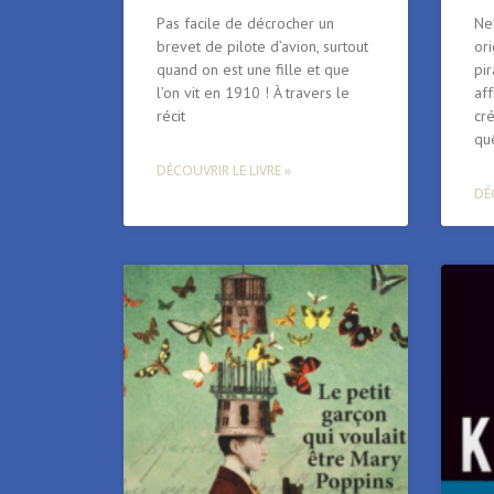
Pas facile de décrocher un
Nel
brevet de pilote d’avion, surtout
ori
quand on est une fille et que
pir
l’on vit en 1910 ! À travers le
af
récit
cr
qu
DÉCOUVRIR LE LIVRE »
DÉC