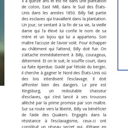
Il a quinze ans et est né dans une plantation
de coton, East Mill, dans le Sud des Ẻtats-
Unis dans les années 1850. Billy fait partie
des esclaves qui travaillent dans la plantation.
Un jour, se sentant à la fin de sa vie, la vieille
dame qui l’a élevé lui confie le nom de sa
mère et un bijou qui lui a appartenu. Son
maître l’accuse de l’avoir volé. Pour échapper
au châtiment qui l’attend, Billy doit fuir. On
s’attache immédiatement à Billy, courageux,
déterminé. Et on le suit, le souffle court, dans
sa fuite éperdue. Guidé par l’étoile du berger,
il cherche à gagner le Nord des Ẻtats-Unis où
des lois interdisent l’esclavage. Il doit
affronter bien des dangers. Le pire est
Kingsburg, un redoutable chasseur
d’esclaves, qui s’est lancé à ses trousses
alléché par la prime promise par son maître.
Sur sa route vers la liberté, Billy va bénéficier
de l’aide des Quakers. Engagés dans la
résistance à l’esclavagisme, ceux-ci ont
constitué un réseau secret qui, d’étape en