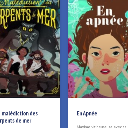
 malédiction des
En Apnée
rpents de mer
Maxime vit heureuse avec sa