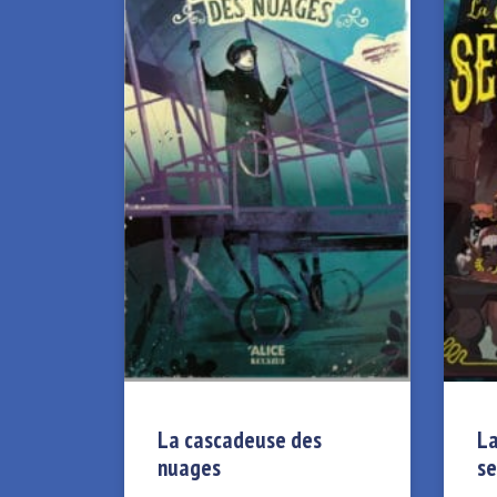
La cascadeuse des
La
nuages
se