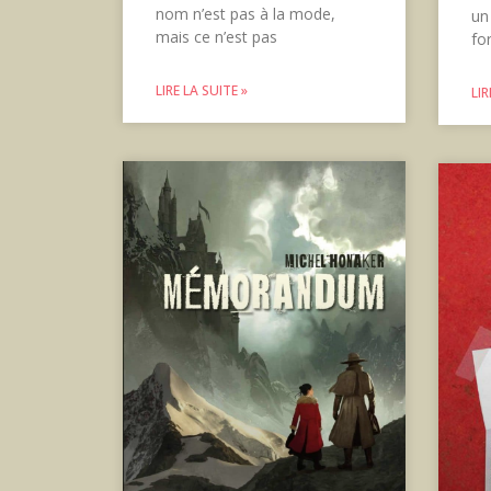
nom n’est pas à la mode,
un
mais ce n’est pas
fo
LIRE LA SUITE »
LIR