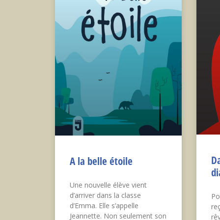
Da
A la belle étoile
di
Une nouvelle élève vient
d’arriver dans la classe
Po
d’Emma. Elle s’appelle
re
Jeannette. Non seulement son
rêv