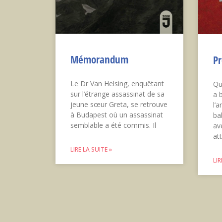
Mémorandum
Pr
Le Dr Van Helsing, enquêtant
Qu
sur l’étrange assassinat de sa
a 
jeune sœur Greta, se retrouve
l’
à Budapest où un assassinat
bab
semblable a été commis. Il
av
at
LIRE LA SUITE »
LIR