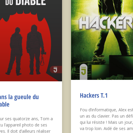
Hackers T.1
ns la gueule du
able
Fou d’informatique, Alex es
un as du clavier. Pas un défi
ur ses quatorze ans‚ Tom a
qui lui résiste ! Mais un jour, 
çu l’appareil photo de ses
va trop loin. Aidé de ses am
es. Il doit d’ailleurs réaliser