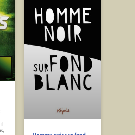
t
il
is,