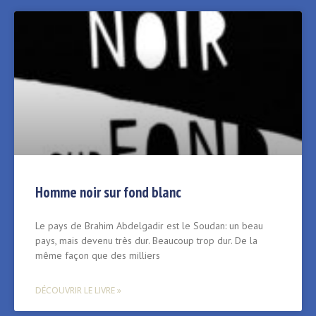
Homme noir sur fond blanc
Le pays de Brahim Abdelgadir est le Soudan: un beau
pays, mais devenu très dur. Beaucoup trop dur. De la
même façon que des milliers
DÉCOUVRIR LE LIVRE »