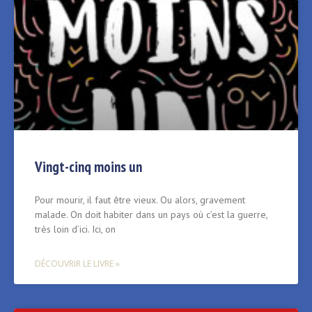
Vingt-cinq moins un
Pour mourir, il faut être vieux. Ou alors, gravement
malade. On doit habiter dans un pays où c’est la guerre,
très loin d’ici. Ici, on
DÉCOUVRIR LE LIVRE »