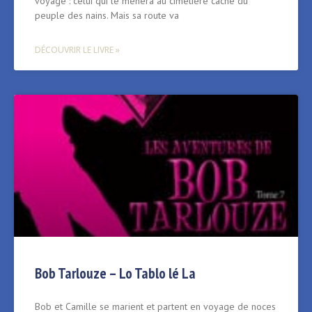
voyage : celui qui le mènera au cimetière caché du
peuple des nains. Mais sa route va
DÉCOUVRIR LE LIVRE »
Bob Tarlouze – Lo Tablo lé La
Bob et Camille se marient et partent en voyage de noces