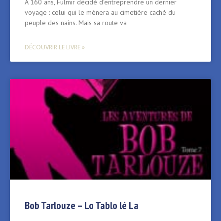
À 160 ans, Fulmir décidé d’entreprendre un dernier
voyage : celui qui le mènera au cimetière caché du
peuple des nains. Mais sa route va
DÉCOUVRIR LE LIVRE »
Bob Tarlouze – Lo Tablo lé La