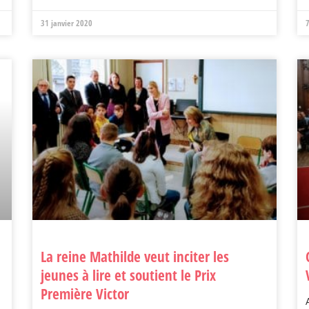
31 janvier 2020
La reine Mathilde veut inciter les
jeunes à lire et soutient le Prix
Première Victor